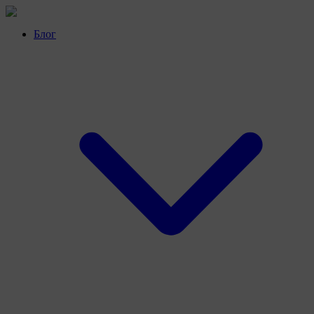
Перейти
к
Блог
контенту