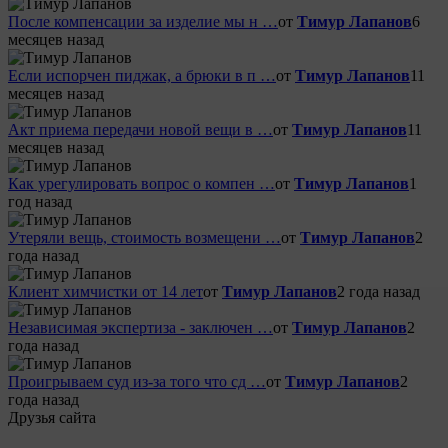
После компенсации за изделие мы н …
от
Тимур Лапанов
6
месяцев назад
Если испорчен пиджак, а брюки в п …
от
Тимур Лапанов
11
месяцев назад
Акт приема передачи новой вещи в …
от
Тимур Лапанов
11
месяцев назад
Как урегулировать вопрос о компен …
от
Тимур Лапанов
1
год назад
Утеряли вещь, стоимость возмещени …
от
Тимур Лапанов
2
года назад
Клиент химчистки от 14 лет
от
Тимур Лапанов
2 года назад
Независимая экспертиза - заключен …
от
Тимур Лапанов
2
года назад
Проигрываем суд из-за того что сд …
от
Тимур Лапанов
2
года назад
Друзья сайта