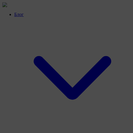
Перейти
к
Блог
контенту