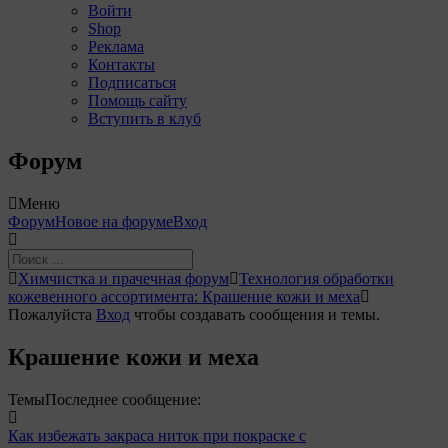
Войти
Shop
Реклама
Контакты
Подписаться
Помощь сайту
Вступить в клуб
Форум
Меню
Навигация
Форум
Новое на форуме
Вход
Форума
Форум
Химчистка и прачечная форум
Технология обработки
breadcrumbs
кожевенного ассортимента: Крашение кожи и меха
-
Пожалуйста
Вход
чтобы создавать сообщения и темы.
Вы
здесь:
Крашение кожи и меха
Темы
Последнее сообщение:
Как избежать закраса ниток при покраске с