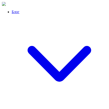
Перейти
к
Блог
контенту