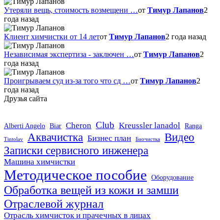
Утеряли вещь, стоимость возмещени …
от
Тимур Лапанов
2
года назад
Клиент химчистки от 14 лет
от
Тимур Лапанов
2 года назад
Независимая экспертиза - заключен …
от
Тимур Лапанов
2
года назад
Проигрываем суд из-за того что сд …
от
Тимур Лапанов
2
года назад
Друзья сайта
Club
Cheron
Kreussler lanadol
Alberti Angelo
Biar
Ranga
Аквачистка
Видео
Бизнес план
Tintolav
Биочистка
Записки сервисного инженера
×
Машина химчистки
Использование Яндекс
Методическое пособие
Оборудование
Метрики и cookie
Обработка вещей из кожи и замши
Отраслевой журнал
Наш сайт использует сервис Яндекс Метрика для
анализа поведения пользователей и улучшения
Отрасль химчисток и прачечных в лицах