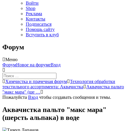
Войти
Shop
Реклама
Контакты
Подписаться
Помощь сайту
Вступить в клуб
Форум
Меню
Навигация
Форум
Новое на форуме
Вход
Форума
Форум
Химчистка и прачечная форум
Технология обработки
breadcrumbs
текстильного ассортимента: Аквачистка
Аквачистка пальто
-
"макс мара" (ше …
Вы
Пожалуйста
Вход
чтобы создавать сообщения и темы.
здесь:
Аквачистка пальто "макс мара"
(шерсть альпака) в воде