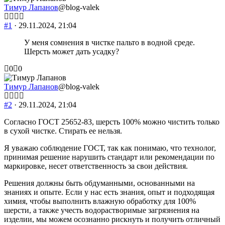
Тимур Лапанов
@blog-valek
#1
· 29.11.2024, 21:04
У меня сомнения в чистке пальто в водной среде.
Шерсть может дать усадку?
Голосуйте
Голосуйте
0
0
-
-
палец
палец
Тимур Лапанов
@blog-valek
вниз.
вверх.
#2
· 29.11.2024, 21:04
Согласно ГОСТ 25652-83, шерсть 100% можно чистить только
в сухой чистке. Стирать ее нельзя.
Я уважаю соблюдение ГОСТ, так как понимаю, что технолог,
принимая решение нарушить стандарт или рекомендации по
маркировке, несет ответственность за свои действия.
Решения должны быть обдуманными, основанными на
знаниях и опыте. Если у нас есть знания, опыт и подходящая
химия, чтобы выполнить влажную обработку для 100%
шерсти, а также учесть водорастворимые загрязнения на
изделии, мы можем осознанно рискнуть и получить отличный