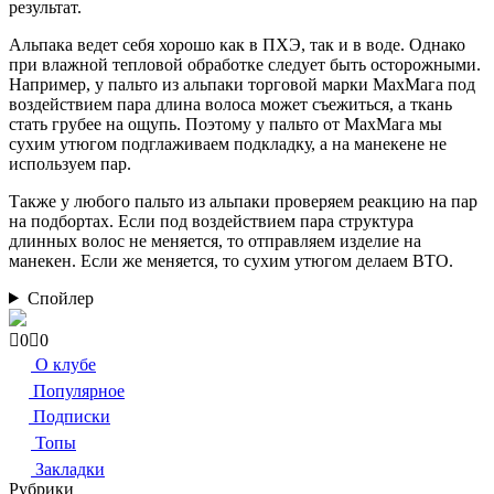
результат.
Альпака ведет себя хорошо как в ПХЭ, так и в воде. Однако
при влажной тепловой обработке следует быть осторожными.
Например, у пальто из альпаки торговой марки МахМага под
воздействием пара длина волоса может съежиться, а ткань
стать грубее на ощупь. Поэтому у пальто от МахМага мы
сухим утюгом подглаживаем подкладку, а на манекене не
используем пар.
Также у любого пальто из альпаки проверяем реакцию на пар
на подбортах. Если под воздействием пара структура
длинных волос не меняется, то отправляем изделие на
манекен. Если же меняется, то сухим утюгом делаем ВТО.
Спойлер
Голосуйте
Голосуйте
0
0
-
-
О клубе
палец
палец
Популярное
вниз.
вверх.
Подписки
Топы
Закладки
Рубрики