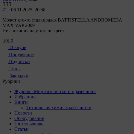
#1
· 06.11.2025, 20:58
Может кто-то сталкивался BATTISTELLA ANDROMEDA
MAX VAP 2009
Нет питания на утюг, не греет
Голосуйте
Голосуйте
0
0
-
-
О клубе
палец
палец
Популярное
вниз.
вверх.
Подписки
Топы
Закладки
Рубрики
Журнал «Мир химчистки и прачечной»
Избранное
Книги
Технология химической чистки
Новости
Оборудование
Пятновыводка
Статьи