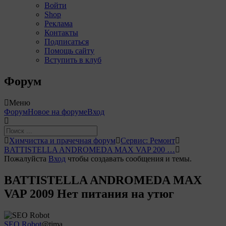
Войти
Shop
Реклама
Контакты
Подписаться
Помощь сайту
Вступить в клуб
Форум
Меню
Навигация
Форум
Новое на форуме
Вход
Форума
Форум
Химчистка и прачечная форум
Сервис: Ремонт
breadcrumbs
BATTISTELLA ANDROMEDA MAX VAP 200 …
-
Пожалуйста
Вход
чтобы создавать сообщения и темы.
Вы
здесь:
BATTISTELLA ANDROMEDA MAX
VAP 2009 Нет питания на утюг
SEO Robot
@tima