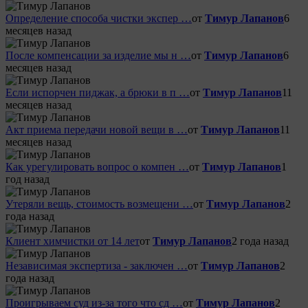
Определение способа чистки экспер …
от
Тимур Лапанов
6
месяцев назад
После компенсации за изделие мы н …
от
Тимур Лапанов
6
месяцев назад
Если испорчен пиджак, а брюки в п …
от
Тимур Лапанов
11
месяцев назад
Акт приема передачи новой вещи в …
от
Тимур Лапанов
11
месяцев назад
Как урегулировать вопрос о компен …
от
Тимур Лапанов
1
год назад
Утеряли вещь, стоимость возмещени …
от
Тимур Лапанов
2
года назад
Клиент химчистки от 14 лет
от
Тимур Лапанов
2 года назад
Независимая экспертиза - заключен …
от
Тимур Лапанов
2
года назад
Проигрываем суд из-за того что сд …
от
Тимур Лапанов
2