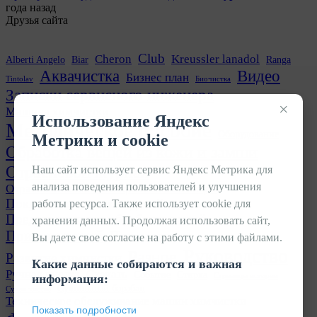
года назад
Друзья сайта
Club
Cheron
Kreussler lanadol
Alberti Angelo
Biar
Ranga
Аквачистка
Видео
Бизнес план
Tintolav
Биочистка
Записки сервисного инженера
×
Машина химчистки
Использование Яндекс
Методическое пособие
Оборудование
Метрики и cookie
Обработка вещей из кожи и замши
Отраслевой журнал
Наш сайт использует сервис Яндекс Метрика для
анализа поведения пользователей и улучшения
Отрасль химчисток и прачечных в лицах
Покраска кожаных изделий
работы ресурса. Также использует cookie для
Прачечная
Предварительная обработка вещей
хранения данных. Продолжая использовать сайт,
Приемка вещей
Пятновыводка
Вы даете свое согласие на работу с этими файлами.
Руководство
Разное
Развитие химчистки
Какие данные собираются и важная
Ручная чистка
Скачать
Событие
Стирка
Страницы истории
информация:
Сушильный барабан
Сухая чистка
Техническое обслуживание машин химчистки
Показать подробности