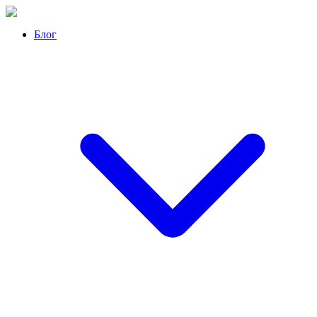
Перейти
к
Блог
контенту