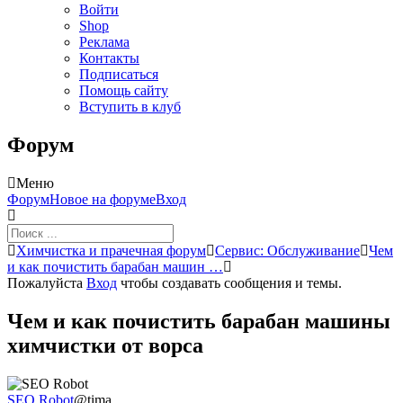
Войти
Shop
Реклама
Контакты
Подписаться
Помощь сайту
Вступить в клуб
Форум
Меню
Навигация
Форум
Новое на форуме
Вход
Форума
Форум
Химчистка и прачечная форум
Сервис: Обслуживание
Чем
breadcrumbs
и как почистить барабан машин …
-
Пожалуйста
Вход
чтобы создавать сообщения и темы.
Вы
здесь:
Чем и как почистить барабан машины
химчистки от ворса
SEO Robot
@tima