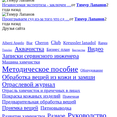
Независимая экспертиза - заключен …
от
Тимур Лапанов
2
года назад
Проигрываем суд из-за того что сд …
от
Тимур Лапанов
2
года назад
Друзья сайта
Club
Cheron
Kreussler lanadol
Alberti Angelo
Biar
Ranga
Аквачистка
Видео
Бизнес план
Tintolav
Биочистка
Записки сервисного инженера
×
Машина химчистки
Использование Яндекс
Методическое пособие
Оборудование
Метрики и cookie
Обработка вещей из кожи и замши
Отраслевой журнал
Наш сайт использует сервис Яндекс Метрика для
анализа поведения пользователей и улучшения
Отрасль химчисток и прачечных в лицах
Покраска кожаных изделий
работы ресурса. Также использует cookie для
Прачечная
Предварительная обработка вещей
хранения данных. Продолжая использовать сайт,
Приемка вещей
Пятновыводка
Вы даете свое согласие на работу с этими файлами.
Руководство
Разное
Развитие химчистки