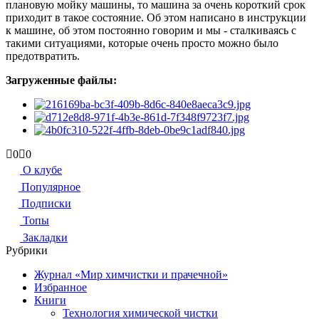
плановую мойку машины, то машина за очень короткий срок
приходит в такое состояние. Об этом написано в инструкции
к машине, об этом постоянно говорим и мы - сталкиваясь с
такими ситуациями, которые очень просто можно было
предотвратить.
Загруженные файлы:
Голосуйте
Голосуйте
0
0
-
-
О клубе
палец
палец
Популярное
вниз.
вверх.
Подписки
Топы
Закладки
Рубрики
Журнал «Мир химчистки и прачечной»
Избранное
Книги
Технология химической чистки