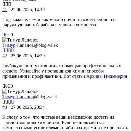
#1
· 25.06.2025, 14:19
Подскажите, чем и как можно почистить внутреннюю и
наружную часть барабана в машине химчистки
Голосуйте
Голосуйте
0
0
-
-
палец
палец
Тимур Лапанов
@blog-valek
вниз.
вверх.
#2
· 25.06.2025, 14:29
Глубокую чистку от ворса - с помощью профессиональных
средств. Узнавайте у поставщиков химии способы
применения и профилактики. Вот статьи
Архивы Инженерия
Голосуйте
Голосуйте
0
0
-
-
палец
палец
Тимур Лапанов
@blog-valek
вниз.
вверх.
#3
· 27.06.2025, 20:34
К слову, о том, что чистые вещи невозможно достать из
грязной машины химчистки. Если не пользоваться
комплексными усилителями, стабилизаторами и не проводить