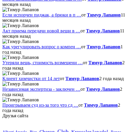
месяцев назад
Если испорчен пиджак, а брюки в п …
от
Тимур Лапанов
11
месяцев назад
Акт приема передачи новой вещи в …
от
Тимур Лапанов
11
месяцев назад
Как урегулировать вопрос о компен …
от
Тимур Лапанов
1
год назад
Утеряли вещь, стоимость возмещени …
от
Тимур Лапанов
2
года назад
Клиент химчистки от 14 лет
от
Тимур Лапанов
2 года назад
Независимая экспертиза - заключен …
от
Тимур Лапанов
2
года назад
Проигрываем суд из-за того что сд …
от
Тимур Лапанов
2
года назад
Друзья сайта
Club
Cheron
Kreussler lanadol
Alberti Angelo
Biar
Ranga