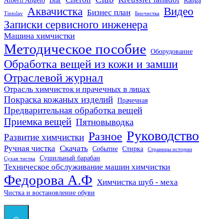
Аквачистка
Видео
Бизнес план
Tintolav
Биочистка
Записки сервисного инженера
×
Машина химчистки
Использование Яндекс
Методическое пособие
Оборудование
Метрики и cookie
Обработка вещей из кожи и замши
Отраслевой журнал
Наш сайт использует сервис Яндекс Метрика для
анализа поведения пользователей и улучшения
Отрасль химчисток и прачечных в лицах
Покраска кожаных изделий
работы ресурса. Также использует cookie для
Прачечная
Предварительная обработка вещей
хранения данных. Продолжая использовать сайт,
Приемка вещей
Пятновыводка
Вы даете свое согласие на работу с этими файлами.
Руководство
Разное
Развитие химчистки
Какие данные собираются и важная
Ручная чистка
Скачать
Событие
Стирка
информация:
Страницы истории
Сушильный барабан
Сухая чистка
Техническое обслуживание машин химчистки
Показать подробности
Федорова А.Ф
Химчистка шуб - меха
Чистка и востановление обуви
Понятно