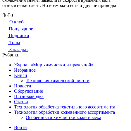
скольжения значит замедлить скорость вращения вала
относительно лент. Но возможно есть и другие приводы
Голосуйте
Голосуйте
0
0
-
-
О клубе
палец
палец
Популярное
вниз.
вверх.
Подписки
Топы
Закладки
Рубрики
Журнал «Мир химчистки и прачечной»
Избранное
Книги
Технология химической чистки
Новости
Оборудование
Пятновыводка
Статьи
Технология обработка текстильного ассортимента
Технология обработки кожевенного ассортимента
Особенности химчистки кожи и меха
Войти