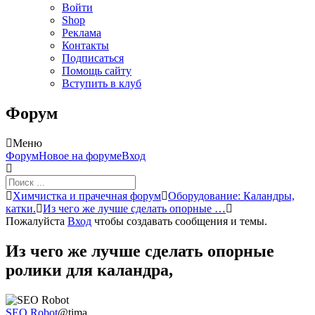
Войти
Shop
Реклама
Контакты
Подписаться
Помощь сайту
Вступить в клуб
Форум
Меню
Навигация
Форум
Новое на форуме
Вход
Форума
Форум
Химчистка и прачечная форум
Оборудование: Каландры,
breadcrumbs
катки.
Из чего же лучше сделать опорные …
-
Пожалуйста
Вход
чтобы создавать сообщения и темы.
Вы
здесь:
Из чего же лучше сделать опорные
ролики для каландра,
SEO Robot
@tima