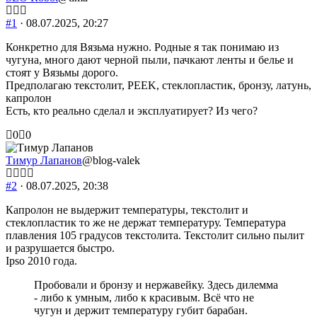
#1
· 08.07.2025, 20:27
Конкретно для Вязьма нужно. Родные я так понимаю из
чугуна, много дают черной пыли, пачкают ленты и белье и
стоят у Вязьмы дорого.
Предполагаю текстолит, PEEK, стеклопластик, бронзу, латунь,
капролон
Есть, кто реально сделал и эксплуатирует? Из чего?
Голосуйте
Голосуйте
0
0
-
-
палец
палец
Тимур Лапанов
@blog-valek
вниз.
вверх.
#2
· 08.07.2025, 20:38
Капролон не выдержит температуры, текстолит и
стеклопластик то же не держат температуру. Температура
плавления 105 градусов текстолита. Текстолит сильно пылит
и разрушается быстро.
Ipso 2010 года.
Пробовали и бронзу и нержавейку. Здесь дилемма
- либо к умным, либо к красивым. Всё что не
чугун и держит температуру губит барабан.