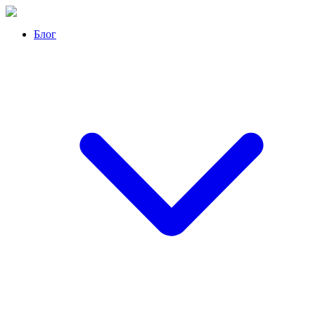
Перейти
к
Блог
контенту