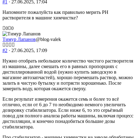
#1
· 27.06.2025, 17:04
Напомните пожалуйста как правильно мерить PH
растворителя в машине химчистке?
Голосуйте
Голосуйте
0
0
-
-
палец
палец
Тимур Лапанов
@blog-valek
вниз.
вверх.
#2
· 27.06.2025, 17:09
Нужно отобрать небольшое количество чистого растворителя
из машины, далее смешать его в равных пропорциях с
дистиллированной водой (нужно купить заводскую в
магазине автозапчастей), хорошо перемешать раствор, можно
залить в чистую бутылку и потрясти хорошенько. После
замерить воду, которая окажется сверху.
Если результат измерения окажется семь и более то всё
отлично, если от 6 до 7 то необходимо немного увеличить
дозировку стабилизатора. Если ниже 6, то это серьёзный
повод для полного анализа работы машины, включая процесс
дистилляции, и конечно понадобиться большие дозы
стабилизатора.
Про стабилизатор - машины химчистки на заводе обработаны