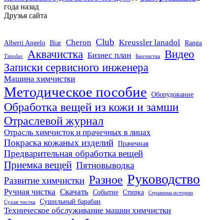
года назад
Друзья сайта
Club
Cheron
Kreussler lanadol
Alberti Angelo
Biar
Ranga
Аквачистка
Видео
Бизнес план
Tintolav
Биочистка
Записки сервисного инженера
×
Машина химчистки
Использование Яндекс
Методическое пособие
Оборудование
Метрики и cookie
Обработка вещей из кожи и замши
Отраслевой журнал
Наш сайт использует сервис Яндекс Метрика для
анализа поведения пользователей и улучшения
Отрасль химчисток и прачечных в лицах
Покраска кожаных изделий
работы ресурса. Также использует cookie для
Прачечная
Предварительная обработка вещей
хранения данных. Продолжая использовать сайт,
Приемка вещей
Пятновыводка
Вы даете свое согласие на работу с этими файлами.
Руководство
Разное
Развитие химчистки
Какие данные собираются и важная
Ручная чистка
Скачать
Событие
Стирка
информация:
Страницы истории
Сушильный барабан
Сухая чистка
Техническое обслуживание машин химчистки
Показать подробности