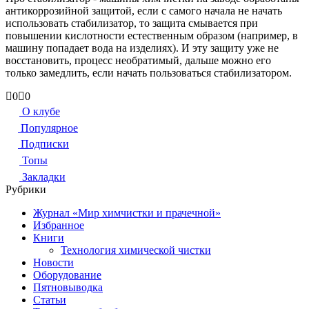
антикоррозийной защитой, если с самого начала не начать
использовать стабилизатор, то защита смывается при
повышении кислотности естественным образом (например, в
машину попадает вода на изделиях). И эту защиту уже не
восстановить, процесс необратимый, дальше можно его
только замедлить, если начать пользоваться стабилизатором.
Голосуйте
Голосуйте
0
0
-
-
О клубе
палец
палец
Популярное
вниз.
вверх.
Подписки
Топы
Закладки
Рубрики
Журнал «Мир химчистки и прачечной»
Избранное
Книги
Технология химической чистки
Новости
Оборудование
Пятновыводка
Статьи