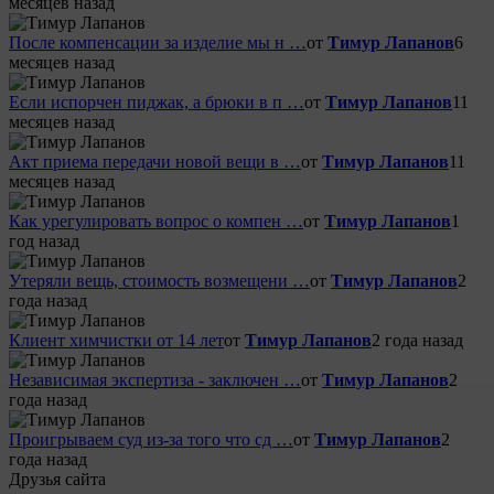
месяцев назад
После компенсации за изделие мы н …
от
Тимур Лапанов
6
месяцев назад
Если испорчен пиджак, а брюки в п …
от
Тимур Лапанов
11
месяцев назад
Акт приема передачи новой вещи в …
от
Тимур Лапанов
11
месяцев назад
Как урегулировать вопрос о компен …
от
Тимур Лапанов
1
год назад
Утеряли вещь, стоимость возмещени …
от
Тимур Лапанов
2
года назад
Клиент химчистки от 14 лет
от
Тимур Лапанов
2 года назад
Независимая экспертиза - заключен …
от
Тимур Лапанов
2
года назад
Проигрываем суд из-за того что сд …
от
Тимур Лапанов
2
года назад
Друзья сайта