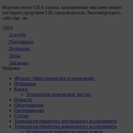
Изделия после СПА салона, загрязнённые маслами можно
отстирать средством LIS, производитель Экохимпрогресс,
сайт ehp . su
Голосуйте
Голосуйте
0
0
-
-
О клубе
палец
палец
Популярное
вниз.
вверх.
Подписки
Топы
Закладки
Рубрики
Журнал «Мир химчистки и прачечной»
Избранное
Книги
Технология химической чистки
Новости
Оборудование
Пятновыводка
Статьи
Технология обработка текстильного ассортимента
Технология обработки кожевенного ассортимента
Особенности химчистки кожи и меха