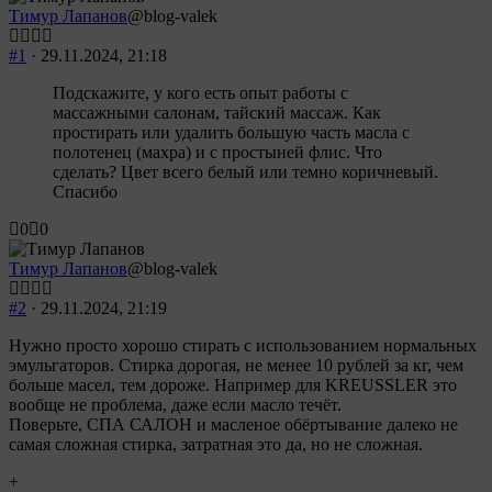
Тимур Лапанов
@blog-valek
#1
· 29.11.2024, 21:18
Подскажите, у кого есть опыт работы с
массажными салонам, тайский массаж. Как
простирать или удалить большую часть масла с
полотенец (махра) и с простыней флис. Что
сделать? Цвет всего белый или темно коричневый.
Спасибо
Голосуйте
Голосуйте
0
0
-
-
палец
палец
Тимур Лапанов
@blog-valek
вниз.
вверх.
#2
· 29.11.2024, 21:19
Нужно просто хорошо стирать с использованием нормальных
эмульгаторов. Стирка дорогая, не менее 10 рублей за кг, чем
больше масел, тем дороже. Например для KREUSSLER это
вообще не проблема, даже если масло течёт.
Поверьте, СПА САЛОН и масленое обёртывание далеко не
самая сложная стирка, затратная это да, но не сложная.
+