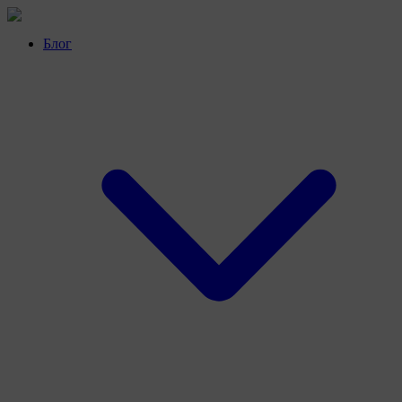
Перейти
к
Блог
контенту