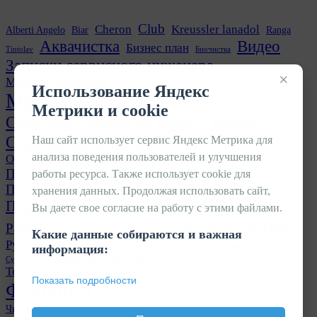
Club
Cheron
Kreussler lanadol
Alberti Angelo
Biar
Ranga
Аквачистка
Видео
Бизнес план
Tintolav
Биочистка
Записки сервисного инженера
×
Машина химчистки
Использование Яндекс
Методическое пособие
Оборудование
Метрики и cookie
Обработка вещей из кожи и замши
Отраслевой журнал
Наш сайт использует сервис Яндекс Метрика для
анализа поведения пользователей и улучшения
Отрасль химчисток и прачечных в лицах
Покраска кожаных изделий
работы ресурса. Также использует cookie для
Прачечная
Предварительная обработка вещей
хранения данных. Продолжая использовать сайт,
Приемка вещей
Пятновыводка
Вы даете свое согласие на работу с этими файлами.
Руководство
Разное
Развитие химчистки
Какие данные собираются и важная
Ручная чистка
Скачать
Событие
Стирка
Страницы истории
информация:
Сушильный барабан
Сухая чистка
Техническое обслуживание машин химчистки
Показать подробности
Федорова А.Ф
Химчистка шуб - меха
Чистка и востановление обуви