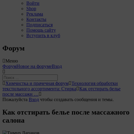
Войти
Shop
Реклама
Контакты
Подписаться
Помощь сайту
Вступить в клуб
Форум
Меню
Навигация
Форум
Новое на форуме
Вход
Форума
Форум
Химчистка и прачечная форум
Технология обработки
breadcrumbs
текстильного ассортимента: Стирка
Как отстирать белье
-
после массажн …
Вы
Пожалуйста
Вход
чтобы создавать сообщения и темы.
здесь:
Как отстирать белье после массажного
салона