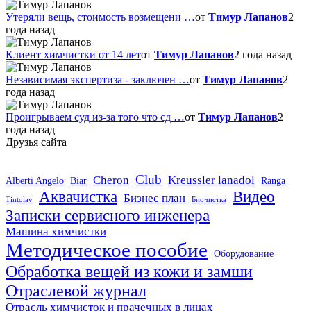
Утеряли вещь, стоимость возмещени …
от
Тимур Лапанов
2
года назад
Клиент химчистки от 14 лет
от
Тимур Лапанов
2 года назад
Независимая экспертиза - заключен …
от
Тимур Лапанов
2
года назад
Проигрываем суд из-за того что сд …
от
Тимур Лапанов
2
года назад
Друзья сайта
Club
Cheron
Kreussler lanadol
Alberti Angelo
Biar
Ranga
Аквачистка
Видео
Бизнес план
Tintolav
Биочистка
Записки сервисного инженера
×
Машина химчистки
Использование Яндекс
Методическое пособие
Оборудование
Метрики и cookie
Обработка вещей из кожи и замши
Отраслевой журнал
Наш сайт использует сервис Яндекс Метрика для
Отрасль химчисток и прачечных в лицах
анализа поведения пользователей и улучшения