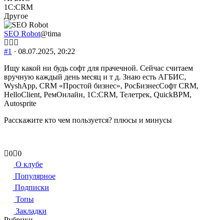
1C:CRM
Другое
SEO Robot
@tima
#1
· 08.07.2025, 20:22
Ищу какой ни будь софт для прачечной. Сейчас считаем
вручную каждый день месяц и т д. Знаю есть АГБИС,
WyshApp, CRM «Простой бизнес», РосБизнесСофт CRM,
HelloClient, РемОнлайн, 1C:CRM, Телетрек, QuickBPM,
Autosprite
Расскажите кто чем пользуется? плюсы и минусы
Голосуйте
Голосуйте
0
0
-
-
О клубе
палец
палец
Популярное
вниз.
вверх.
Подписки
Топы
Закладки
Рубрики