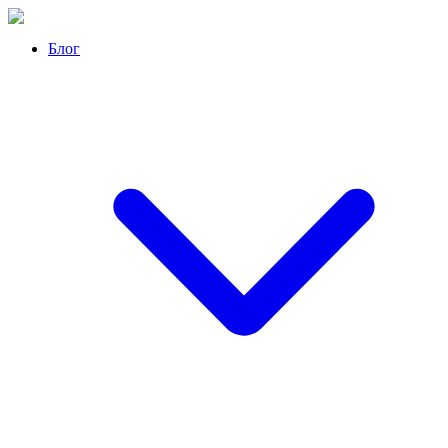
Перейти
к
Блог
контенту