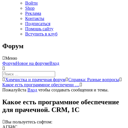
Войти
Shop
Реклама
Контакты
Подписаться
Помощь сайту
Вступить в клуб
Форум
Меню
Навигация
Форум
Новое на форуме
Вход
Форума
Форум
Химчистка и прачечная форум
Справка: Разные вопросы
breadcrumbs
Какое есть программное обеспечени …
-
Пожалуйста
Вход
чтобы создавать сообщения и темы.
Вы
здесь:
Какое есть программное обеспечение
для прачечной. CRM, 1C
Вы пользуетесь софтом:
АГБИС