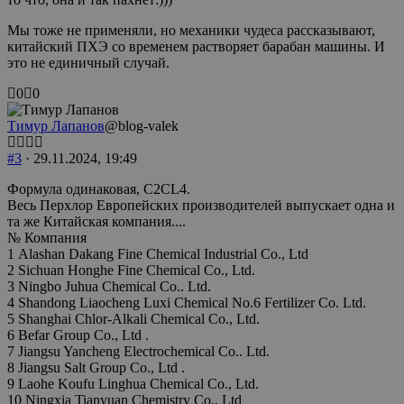
Мы тоже не применяли, но механики чудеса рассказывают,
китайский ПХЭ со временем растворяет барабан машины. И
это не единичный случай.
Голосуйте
Голосуйте
0
0
-
-
палец
палец
Тимур Лапанов
@blog-valek
вниз.
вверх.
#3
· 29.11.2024, 19:49
Формула одинаковая, C2CL4.
Весь Перхлор Европейских производителей выпускает одна и
та же Китайская компания....
№ Компания
1 Alashan Dakang Fine Chemical Industrial Co., Ltd
2 Sichuan Honghe Fine Chemical Co., Ltd.
3 Ningbo Juhua Chemical Co.. Ltd.
4 Shandong Liaocheng Luxi Chemical No.6 Fertilizer Co. Ltd.
5 Shanghai Chlor-Alkali Chemical Co., Ltd.
6 Befar Group Co., Ltd .
7 Jiangsu Yancheng Electrochemical Co.. Ltd.
8 Jiangsu Salt Group Co., Ltd .
9 Laohe Koufu Linghua Chemical Co., Ltd.
10 Ningxia Tianyuan Chemistry Co., Ltd