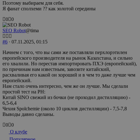
Поэтому выбираем для себя.
Я фанат сполхеми ?? как золотой середины
Голосуйте
Голосуйте
0
0
-
-
палец
палец
SEO Robot
@tima
вниз.
вверх.
#6
· 07.11.2025, 01:15
Начнем с того, что вы сами же поставляли перхлорэтилен
европейского производителя на рынок Казахстана, и сильно
его хвалили. Но перестав импортировать ПХЭ (европейский),
по причинам нам известным, завозите китайский,
расхваливая его какой он хороший и в чем то даже лучше чем
европейский.
Нам стало очень интересно, чем же он лучше. Мы сделали
простой тест на РН:
Китай SINO свежий из бочки (не проходил дистилляцию) -
6,5-6,4
Чехия Spolchemie (около 10 циклов дистилляции) - 7,5-7,8
Выводы давно сделаны.
Голосуйте
Голосуйте
0
0
-
-
О клубе
палец
палец
Популярное
вниз.
вверх.