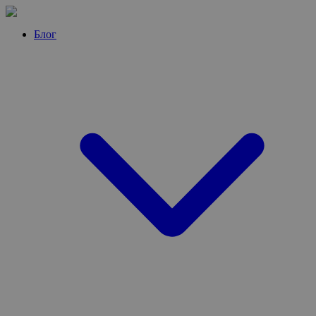
Перейти
к
Блог
контенту