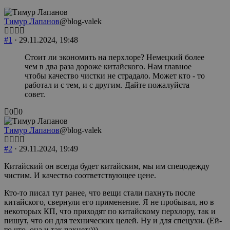
Тимур Лапанов
@blog-valek
#1
· 29.11.2024, 19:48
Стоит ли экономить на перхлоре? Немецкий более
чем в два раза дороже китайского. Нам главное
чтобы качество чистки не страдало. Может кто - то
работал и с тем, и с другим. Дайте пожалуйста
совет.
Голосуйте
Голосуйте
0
0
-
-
палец
палец
Тимур Лапанов
@blog-valek
вниз.
вверх.
#2
· 29.11.2024, 19:49
Китайский он всегда будет китайским, мы им спецодежду
чистим. И качество соответствующее цене.
Кто-то писал тут ранее, что вещи стали пахнуть после
китайского, свернули его применение. Я не пробывал, но в
некоторых КП, что приходят по китайскому перхлору, так и
пишут, что он для технических целей. Ну и для спецухи. (Ей-
то что, она и так пахнет:)))