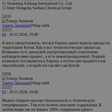
11 Shandong Xinlong International Co.. Ltd.
12 Inner Mongolia Sanlian Chemical Group
Голосуйте
Голосуйте
0
0
-
-
палец
палец
Тимур Лапанов
@blog-valek
вниз.
вверх.
#4
· 29.11.2024, 19:49
Я могу предположить, что вся Европа давно вывела заводы на
территорию Китая. Как и все технологические процессы.
Возможно есть заводской контролируемый сторонними
наблюдателями процесс, а есть неконтролируемый. Первый
возможно поставляется в Европу, а потом нам продаётся как
европейский, а второй поставляет сам Китай
Голосуйте
Голосуйте
0
0
-
-
палец
палец
Тимур Лапанов
@blog-valek
вниз.
вверх.
#5
· 29.11.2024, 19:49
Можно открыть паспорт безопасности и техническую
спецификацию. Там есть полное описание содержания. В
любом веществе не бывает 100% содержания одного