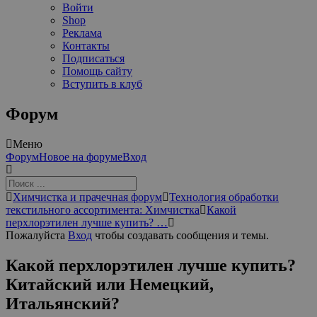
Войти
Shop
Реклама
Контакты
Подписаться
Помощь сайту
Вступить в клуб
Форум
Меню
Навигация
Форум
Новое на форуме
Вход
Форума
Форум
Химчистка и прачечная форум
Технология обработки
breadcrumbs
текстильного ассортимента: Химчистка
Какой
-
перхлорэтилен лучше купить? …
Вы
Пожалуйста
Вход
чтобы создавать сообщения и темы.
здесь:
Какой перхлорэтилен лучше купить?
Китайский или Немецкий,
Итальянский?