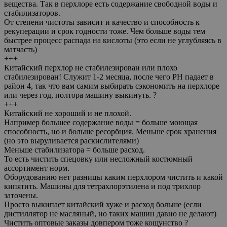
вещества. Так в перхлоре есть содержание свободной воды и
стабилизаторов.
От степени чистоты зависит и качество и способность к
рекуперации и срок годности тоже. Чем больше воды тем
быстрее процесс распада на кислоты (это если не углубляясь в
матчасть)
+++
Китайский перхлор не стабилезирован или плохо
стабилезирован! Служит 1-2 месяца, после чего PH падает в
район 4, так что вам самим выбирать сэкономить на перхлоре
или через год, полтора машину выкинуть. ?
+++
Китайский не хороший и не плохой.
Например большее содержание воды = больше моющая
способность, но и больше ресорбция. Меньше срок хранения
(но это выруливается раскислителями)
Меньше стабилизатора = больше расход.
То есть чистить спецовку или несложный костюмный
ассортимент норм.
Оборудованию нет разницы каким перхлором чистить и какой
кипятить. Машины для тетрахлорэтилена и под трихлор
заточены.
Просто выкипает китайский хуже и расход больше (если
дистиллятор не масляный, но таких машин давно не делают)
Чистить оптовые заказы довпером тоже кощунство ?