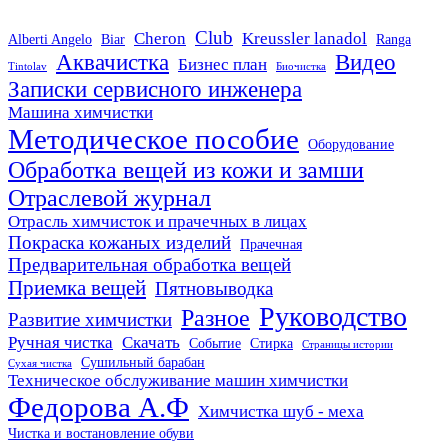
Club
Cheron
Kreussler lanadol
Alberti Angelo
Biar
Ranga
Аквачистка
Видео
Бизнес план
Tintolav
Биочистка
Записки сервисного инженера
×
Машина химчистки
Использование Яндекс
Методическое пособие
Оборудование
Метрики и cookie
Обработка вещей из кожи и замши
Отраслевой журнал
Наш сайт использует сервис Яндекс Метрика для
анализа поведения пользователей и улучшения
Отрасль химчисток и прачечных в лицах
Покраска кожаных изделий
работы ресурса. Также использует cookie для
Прачечная
Предварительная обработка вещей
хранения данных. Продолжая использовать сайт,
Приемка вещей
Пятновыводка
Вы даете свое согласие на работу с этими файлами.
Руководство
Разное
Развитие химчистки
Какие данные собираются и важная
Ручная чистка
Скачать
Событие
Стирка
Страницы истории
информация:
Сушильный барабан
Сухая чистка
Техническое обслуживание машин химчистки
Показать подробности
Федорова А.Ф
Химчистка шуб - меха
Чистка и востановление обуви