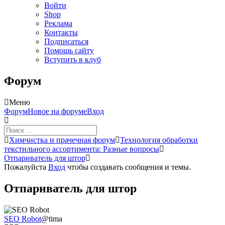
Войти
Shop
Реклама
Контакты
Подписаться
Помощь сайту
Вступить в клуб
Форум
Меню
Навигация
Форум
Новое на форуме
Вход
Форума
Форум
Химчистка и прачечная форум
Технология обработки
breadcrumbs
текстильного ассортимента: Разные вопросы
-
Отпариватель для штор
Вы
Пожалуйста
Вход
чтобы создавать сообщения и темы.
здесь:
Отпариватель для штор
SEO Robot
@tima