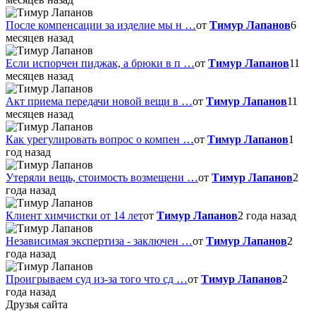
После компенсации за изделие мы н …
от
Тимур Лапанов
6
месяцев назад
Если испорчен пиджак, а брюки в п …
от
Тимур Лапанов
11
месяцев назад
Акт приема передачи новой вещи в …
от
Тимур Лапанов
11
месяцев назад
Как урегулировать вопрос о компен …
от
Тимур Лапанов
1
год назад
Утеряли вещь, стоимость возмещени …
от
Тимур Лапанов
2
года назад
Клиент химчистки от 14 лет
от
Тимур Лапанов
2 года назад
Независимая экспертиза - заключен …
от
Тимур Лапанов
2
года назад
Проигрываем суд из-за того что сд …
от
Тимур Лапанов
2
года назад
Друзья сайта