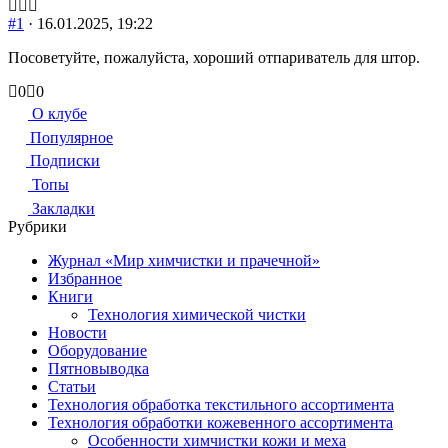
#1
· 16.01.2025, 19:22
Посоветуйте, пожалуйста, хороший отпариватель для штор.
Голосуйте
Голосуйте
0
0
-
-
О клубе
палец
палец
Популярное
вниз.
вверх.
Подписки
Топы
Закладки
Рубрики
Журнал «Мир химчистки и прачечной»
Избранное
Книги
Технология химической чистки
Новости
Оборудование
Пятновыводка
Статьи
Технология обработка текстильного ассортимента
Технология обработки кожевенного ассортимента
Особенности химчистки кожи и меха