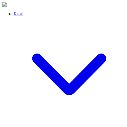
Перейти
к
Блог
контенту