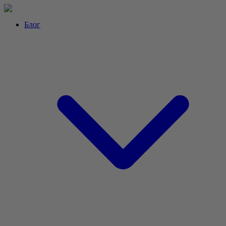
Перейти
к
Блог
контенту