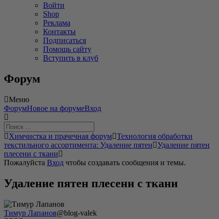
Войти
Shop
Реклама
Контакты
Подписаться
Помощь сайту
Вступить в клуб
Форум
Меню
Навигация
Форум
Новое на форуме
Вход
Форума
Форум
Химчистка и прачечная форум
Технология обработки
breadcrumbs
текстильного ассортимента: Удаление пятен
Удаление пятен
-
плесени с ткани
Вы
Пожалуйста
Вход
чтобы создавать сообщения и темы.
здесь:
Удаление пятен плесени с ткани
Тимур Лапанов
@blog-valek