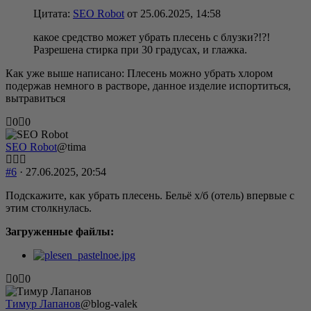
Цитата:
SEO Robot
от 25.06.2025, 14:58
какое средство может убрать плесень с блузки?!?!
Разрешена стирка при 30 градусах, и глажка.
Как уже выше написано: Плесень можно убрать хлором
подержав немного в растворе, данное изделие испортиться,
вытравиться
Голосуйте
Голосуйте
0
0
-
-
палец
палец
SEO Robot
@tima
вниз.
вверх.
#6
· 27.06.2025, 20:54
Подскажите, как убрать плесень. Бельё х/б (отель) впервые с
этим столкнулась.
Загруженные файлы:
Голосуйте
Голосуйте
0
0
-
-
палец
палец
Тимур Лапанов
@blog-valek