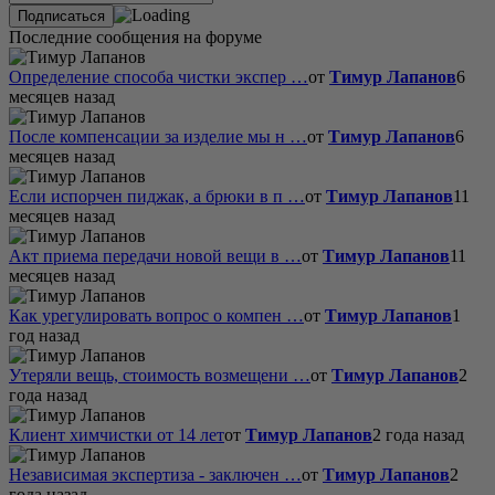
Последние сообщения на форуме
Определение способа чистки экспер …
от
Тимур Лапанов
6
месяцев назад
После компенсации за изделие мы н …
от
Тимур Лапанов
6
месяцев назад
Если испорчен пиджак, а брюки в п …
от
Тимур Лапанов
11
месяцев назад
Акт приема передачи новой вещи в …
от
Тимур Лапанов
11
месяцев назад
Как урегулировать вопрос о компен …
от
Тимур Лапанов
1
год назад
Утеряли вещь, стоимость возмещени …
от
Тимур Лапанов
2
года назад
Клиент химчистки от 14 лет
от
Тимур Лапанов
2 года назад
Независимая экспертиза - заключен …
от
Тимур Лапанов
2
года назад