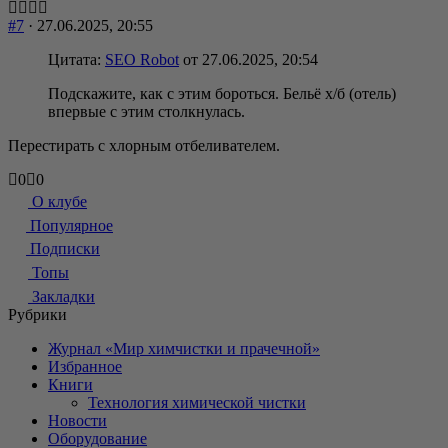
вниз.
вверх.
#7
· 27.06.2025, 20:55
Цитата:
SEO Robot
от 27.06.2025, 20:54
Подскажите, как с этим бороться. Бельё х/б (отель)
впервые с этим столкнулась.
Перестирать с хлорным отбеливателем.
Голосуйте
Голосуйте
0
0
-
-
О клубе
палец
палец
Популярное
вниз.
вверх.
Подписки
Топы
Закладки
Рубрики
Журнал «Мир химчистки и прачечной»
Избранное
Книги
Технология химической чистки
Новости
Оборудование