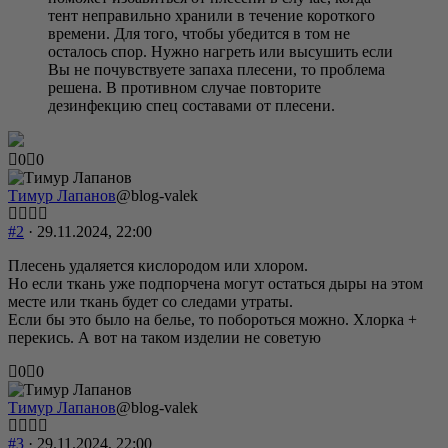
тент неправильно хранили в течение короткого
времени. Для того, чтобы убедится в том не
осталось спор. Нужно нагреть или высушить если
Вы не почувствуете запаха плесени, то проблема
решена. В противном случае повторите
дезинфекцию спец составами от плесени.
Голосуйте
Голосуйте
0
0
-
-
палец
палец
Тимур Лапанов
@blog-valek
вниз.
вверх.
#2
· 29.11.2024, 22:00
Плесень удаляется кислородом или хлором.
Но если ткань уже подпорчена могут остаться дыры на этом
месте или ткань будет со следами утраты.
Если бы это было на белье, то побороться можно. Хлорка +
перекись. А вот на таком изделии не советую
Голосуйте
Голосуйте
0
0
-
-
палец
палец
Тимур Лапанов
@blog-valek
вниз.
вверх.
#3
· 29.11.2024, 22:00