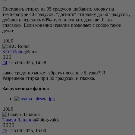
Поставить стирку на 95 градусов ,добавить хлорку на
температуре 40 градусов, "догнать" стиралку до 60 градусов ,
добавить перекись 60%-ную, и стирать дальше .Я так
спасаюсь. Если конечно изделие позволяет с собою такое
делат
Голосуйте
Голосуйте
0
0
-
-
палец
палец
SEO Robot
@tima
вниз.
вверх.
#4
· 25.06.2025, 14:58
какое средство может убрать плесень с блузки?!?!
Разрешена стирка при 30 градусах, и глажка.
Загруженные файлы:
Голосуйте
Голосуйте
0
0
-
-
палец
палец
Тимур Лапанов
@blog-valek
вниз.
вверх.
#5
· 25.06.2025, 15:00