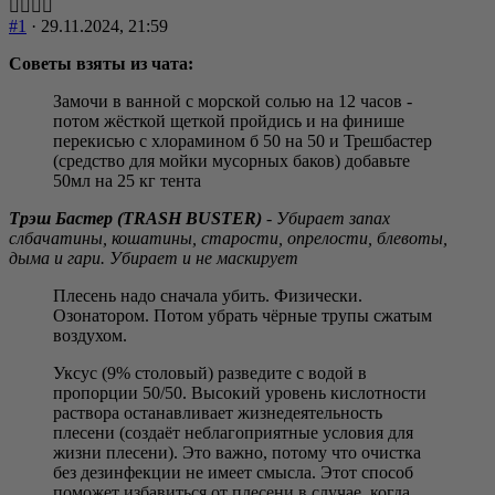
#1
· 29.11.2024, 21:59
Советы взяты из чата:
Замочи в ванной с морской солью на 12 часов -
потом жёсткой щеткой пройдись и на финише
перекисью с хлорамином б 50 на 50 и Трешбастер
(средство для мойки мусорных баков) добавьте
50мл на 25 кг тента
Трэш Бастер (TRASH BUSTER)
- Убирает запах
слбачатины, кошатины, старости, опрелости, блевоты,
дыма и гари. Убирает и не маскирует
Плесень надо сначала убить. Физически.
Озонатором. Потом убрать чёрные трупы сжатым
воздухом.
Уксус (9% столовый) разведите с водой в
пропорции 50/50. Высокий уровень кислотности
раствора останавливает жизнедеятельность
плесени (создаёт неблагоприятные условия для
жизни плесени). Это важно, потому что очистка
без дезинфекции не имеет смысла. Этот способ
поможет избавиться от плесени в случае, когда