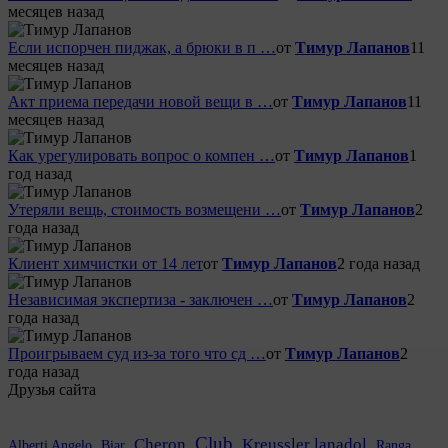
месяцев назад
Если испорчен пиджак, а брюки в п …
от
Тимур Лапанов
11
месяцев назад
Акт приема передачи новой вещи в …
от
Тимур Лапанов
11
месяцев назад
Как урегулировать вопрос о компен …
от
Тимур Лапанов
1
год назад
Утеряли вещь, стоимость возмещени …
от
Тимур Лапанов
2
года назад
Клиент химчистки от 14 лет
от
Тимур Лапанов
2 года назад
Независимая экспертиза - заключен …
от
Тимур Лапанов
2
года назад
Проигрываем суд из-за того что сд …
от
Тимур Лапанов
2
года назад
Друзья сайта
Club
Cheron
Kreussler lanadol
Alberti Angelo
Biar
Ranga