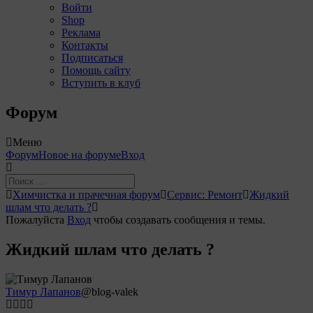
Войти
Shop
Реклама
Контакты
Подписаться
Помощь сайту
Вступить в клуб
Форум
Меню
Навигация
Форум
Новое на форуме
Вход
Форума
Форум
Химчистка и прачечная форум
Сервис: Ремонт
Жидкий
breadcrumbs
шлам что делать ?
-
Пожалуйста
Вход
чтобы создавать сообщения и темы.
Вы
здесь:
Жидкий шлам что делать ?
Тимур Лапанов
@blog-valek