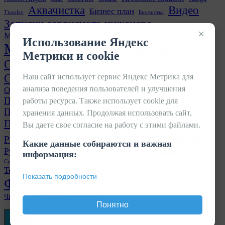
Аквачистка
Видео
Бизнес план
Tintolav
Биочистка
Записки сервисного инженера
×
Машина химчистки
Использование Яндекс
Методическое пособие
Оборудование
Метрики и cookie
Обработка вещей из кожи и замши
Отраслевой журнал
Наш сайт использует сервис Яндекс Метрика для
анализа поведения пользователей и улучшения
Отрасль химчисток и прачечных в лицах
Покраска кожаных изделий
работы ресурса. Также использует cookie для
Прачечная
Предварительная обработка вещей
хранения данных. Продолжая использовать сайт,
Приемка вещей
Пятновыводка
Вы даете свое согласие на работу с этими файлами.
Руководство
Разное
Развитие химчистки
Какие данные собираются и важная
Ручная чистка
Скачать
Событие
Стирка
Страницы истории
информация:
Сушильный барабан
Сухая чистка
Техническое обслуживание машин химчистки
Показать подробности
Федорова А.Ф
Химчистка шуб - меха
Чистка и востановление обуви
Понятно