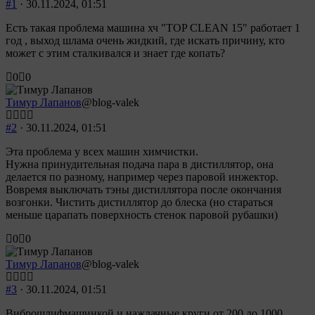
#1
· 30.11.2024, 01:51
Есть такая проблема машина хч "TOP CLEAN 15" работает 1
год , выход шлама очень жидкий, где искать причину, кто
может с этим сталкивался и знает где копать?
Голосуйте
Голосуйте
0
0
-
-
палец
палец
Тимур Лапанов
@blog-valek
вниз.
вверх.
#2
· 30.11.2024, 01:51
Эта проблема у всех машин химчистки.
Нужна принудительная подача пара в дистиллятор, она
делается по разному, например через паровой инжектор.
Вовремя выключать тэны дистиллятора после окончания
возгонки. Чистить дистиллятор до блеска (но стараться
меньше царапать поверхность стенок паровой рубашки)
Голосуйте
Голосуйте
0
0
-
-
палец
палец
Тимур Лапанов
@blog-valek
вниз.
вверх.
#3
· 30.11.2024, 01:51
Виброшлифмашинкой и наждачные круги от 200 до 1000