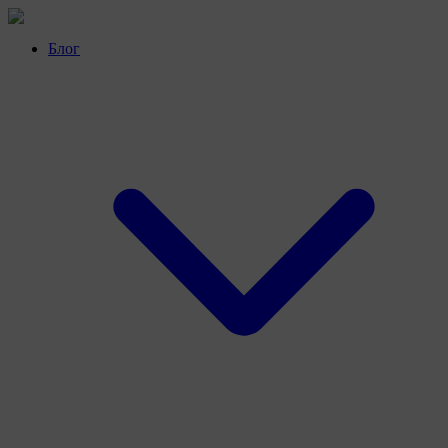
Перейти
к
Блог
контенту