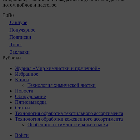
потом войлок и пастогое.
Голосуйте
Голосуйте
0
0
-
-
О клубе
палец
палец
Популярное
вниз.
вверх.
Подписки
Топы
Закладки
Рубрики
Журнал «Мир химчистки и прачечной»
Избранное
Книги
Технология химической чистки
Новости
Оборудование
Пятновыводка
Статьи
Технология обработка текстильного ассортимента
Технология обработки кожевенного ассортимента
Особенности химчистки кожи и меха
Войти